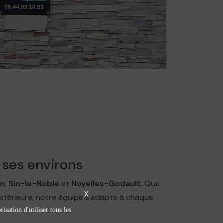
 ses environs
in
,
Sin-le-Noble
et
Noyelles-Godault
. Que
X
xtérieure, notre équipe s’adapte à chaque
isation d'utiliser tous les