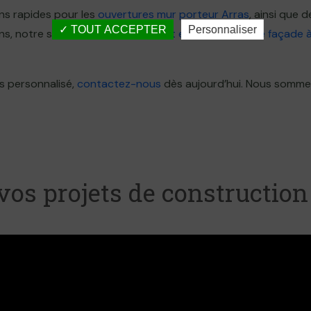
ns rapides pour les
ouvertures mur porteur Arras
, ainsi que
TOUT ACCEPTER
Personnaliser
ions, notre service de
rejointoiement et ravalement de façade 
s personnalisé,
contactez-nous
dès aujourd’hui. Nous somme
vos projets de construction