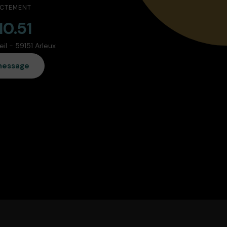
ECTEMENT
10.51
l - 59151 Arleux
message