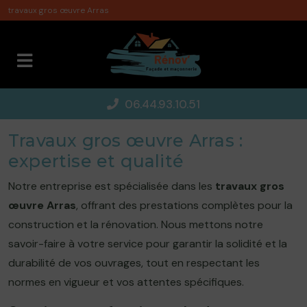
Panneau de gestion des cookies
travaux gros œuvre Arras
06.44.93.10.51
Travaux gros œuvre Arras :
expertise et qualité
Notre entreprise est spécialisée dans les
travaux gros
œuvre Arras
, offrant des prestations complètes pour la
construction et la rénovation. Nous mettons notre
savoir-faire à votre service pour garantir la solidité et la
durabilité de vos ouvrages, tout en respectant les
normes en vigueur et vos attentes spécifiques.