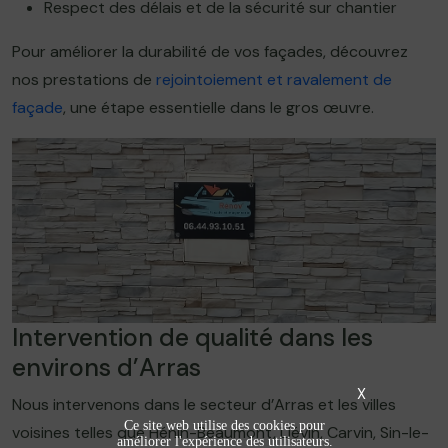
Respect des délais et de la sécurité sur chantier
Pour améliorer la durabilité de vos façades, découvrez
nos prestations de
rejointoiement et ravalement de
façade
, une étape essentielle dans le gros œuvre.
Intervention de qualité dans les
environs d’Arras
X
Nous intervenons dans le secteur d’Arras et les villes
Ce site web utilise des cookies pour
voisines telles que Hénin-Beaumont, Liévin, Carvin, Sin-le-
améliorer l'expérience des utilisateurs.