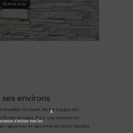
 ses environs
et Noyelles-Godault. Notre équipe est
X
ficités locales. Pour vos besoins en
isation d'utiliser tous les
vi rigoureux et des interventions rapides.