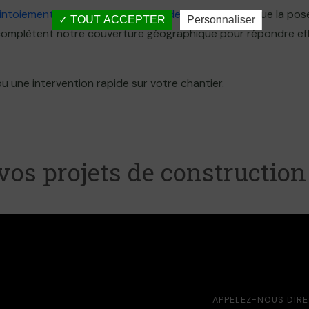
ointoiement et ravalement de façade à Carvin
, ainsi que la po
TOUT ACCEPTER
Personnaliser
 complètent notre couverture géographique pour répondre ef
u une intervention rapide sur votre chantier.
vos projets de construction
APPELEZ-NOUS DIR