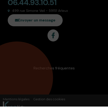
06.44.93.10.51
499 rue Simone Veil - 59151 Arleux
Envoyer un message
Recherches fréquentes
Mentions légales
Gestion des cookies