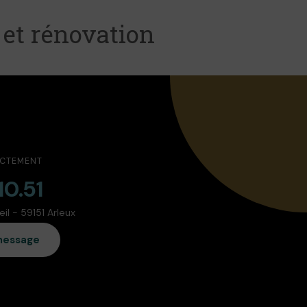
 et rénovation
ECTEMENT
10.51
l - 59151 Arleux
message