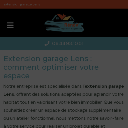
Panneau de gestion des cookies
extension garage Lens
06.44.93.10.51
Extension garage Lens :
comment optimiser votre
espace
Notre entreprise est spécialisée dans l'
extension garage
Lens
, offrant des solutions adaptées pour agrandir votre
habitat tout en valorisant votre bien immobilier. Que vous
souhaitiez créer un espace de stockage supplémentaire
ou un atelier fonctionnel, nous mettons notre savoir-faire
à votre service pour réaliser un projet durable et