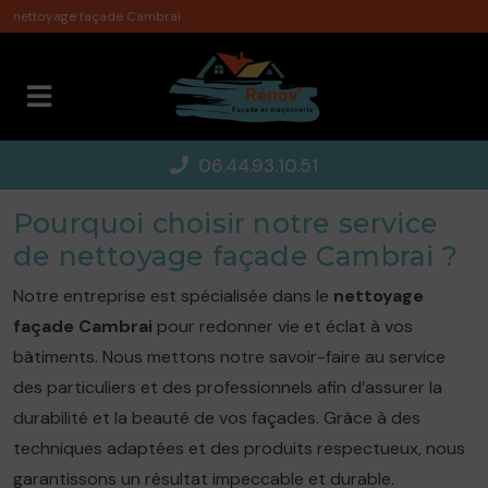
Panneau de gestion des cookies
nettoyage façade Cambrai
06.44.93.10.51
Pourquoi choisir notre service
de nettoyage façade Cambrai ?
Notre entreprise est spécialisée dans le
nettoyage
façade Cambrai
pour redonner vie et éclat à vos
bâtiments. Nous mettons notre savoir-faire au service
des particuliers et des professionnels afin d’assurer la
durabilité et la beauté de vos façades. Grâce à des
techniques adaptées et des produits respectueux, nous
garantissons un résultat impeccable et durable.