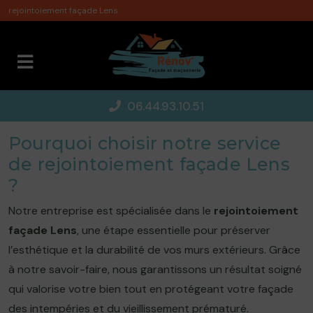
Panneau de gestion des cookies
rejointoiement façade Lens
06.44.93.10.51
Pourquoi choisir notre service
de rejointoiement façade Lens
?
Notre entreprise est spécialisée dans le
rejointoiement
façade Lens
, une étape essentielle pour préserver
l’esthétique et la durabilité de vos murs extérieurs. Grâce
à notre savoir-faire, nous garantissons un résultat soigné
qui valorise votre bien tout en protégeant votre façade
des intempéries et du vieillissement prématuré.