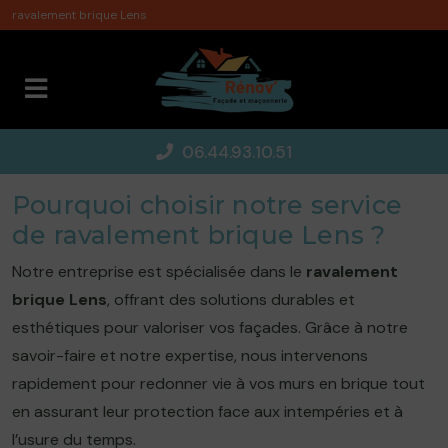
Panneau de gestion des cookies
ravalement brique Lens
06.44.93.10.51
Pourquoi choisir notre service
de ravalement brique Lens ?
Notre entreprise est spécialisée dans le
ravalement
brique Lens
, offrant des solutions durables et
esthétiques pour valoriser vos façades. Grâce à notre
savoir-faire et notre expertise, nous intervenons
rapidement pour redonner vie à vos murs en brique tout
en assurant leur protection face aux intempéries et à
l’usure du temps.